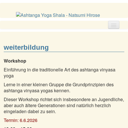
aktuell
die shala
weiterbildung
ashtanga yoga
Workshop
zeiten und kurse
ausbildung
Einführung in die traditionelle Art des ashtanga vinyasa
yoga
weiterbildung
Lerne in einer kleinen Gruppe die Grundprinzipien des
cranio sacral
ashtanga vinyasa yogas kennen.
kontakt
Dieser Workshop richtet sich insbesondere an Jugendliche,
aber auch ältere Generationen sind natürlich herzlich
eingeladen dabei zu sein.
Termin: 6.6.2026