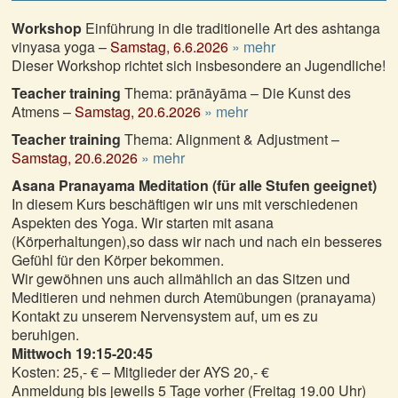
ashtanga yoga
Workshop
Einführung in die traditionelle Art des ashtanga
zeiten und kurse
vinyasa yoga –
Samstag, 6.6.2026
» mehr
ausbildung
Dieser Workshop richtet sich insbesondere an Jugendliche!
weiterbildung
Teacher training
Thema: prānāyāma – Die Kunst des
Atmens –
Samstag, 20.6.2026
» mehr
cranio sacral
Teacher training
Thema: Alignment & Adjustment –
kontakt
Samstag, 20.6.2026
» mehr
Asana Pranayama Meditation (für alle Stufen geeignet)
In diesem Kurs beschäftigen wir uns mit verschiedenen
Aspekten des Yoga. Wir starten mit asana
(Körperhaltungen),so dass wir nach und nach ein besseres
Gefühl für den Körper bekommen.
Wir gewöhnen uns auch allmählich an das Sitzen und
Meditieren und nehmen durch Atemübungen (pranayama)
Kontakt zu unserem Nervensystem auf, um es zu
beruhigen.
Mittwoch 19:15-20:45
Kosten: 25,- € – Mitglieder der AYS 20,- €
Anmeldung bis jeweils 5 Tage vorher (Freitag 19.00 Uhr)